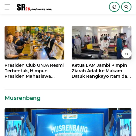
Langsung
ke
konten
«
»
Presiden Club UNJA Resmi
Ketua LAM Jambi Pimpin
Terbentuk, Himpun
Ziarah Adat ke Makam
Presiden Mahasiswa
Datuk Rangkayo Itam dan
Lintas Generasi untuk
Datuk Paduko Berhalo
Mengabdi bagi Almamater
dan Bangsa
Musrenbang