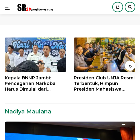
Langsung
ke
konten
«
»
Kepala BNNP Jambi:
Presiden Club UNJA Resmi
Pencegahan Narkoba
Terbentuk, Himpun
Harus Dimulai dari
Presiden Mahasiswa
Generasi Muda Demi
Lintas Generasi untuk
Indonesia Emas 2045
Mengabdi bagi Almamater
dan Bangsa
Nadiya Maulana