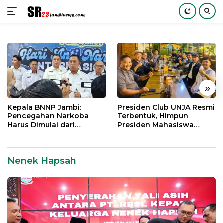
Langsung
ke
konten
«
»
Kepala BNNP Jambi:
Presiden Club UNJA Resmi
Pencegahan Narkoba
Terbentuk, Himpun
Harus Dimulai dari
Presiden Mahasiswa
Generasi Muda Demi
Lintas Generasi untuk
Indonesia Emas 2045
Mengabdi bagi Almamater
dan Bangsa
Nenek Hapsah