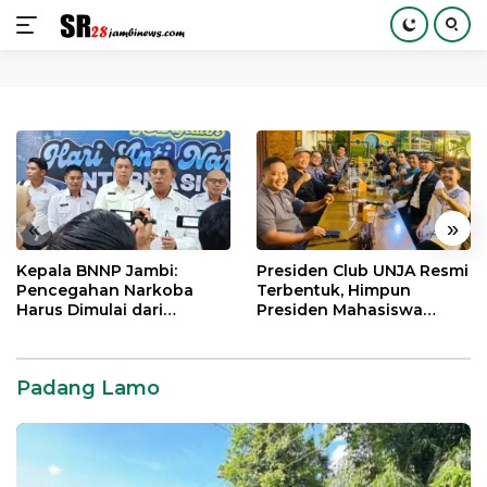
Langsung
ke
konten
«
»
Kepala BNNP Jambi:
Presiden Club UNJA Resmi
Pencegahan Narkoba
Terbentuk, Himpun
Harus Dimulai dari
Presiden Mahasiswa
Generasi Muda Demi
Lintas Generasi untuk
Indonesia Emas 2045
Mengabdi bagi Almamater
dan Bangsa
Padang Lamo