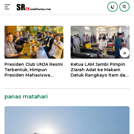
Langsung
ke
konten
«
»
Presiden Club UNJA Resmi
Ketua LAM Jambi Pimpin
Terbentuk, Himpun
Ziarah Adat ke Makam
Presiden Mahasiswa
Datuk Rangkayo Itam dan
Lintas Generasi untuk
Datuk Paduko Berhalo
Mengabdi bagi Almamater
dan Bangsa
panas matahari