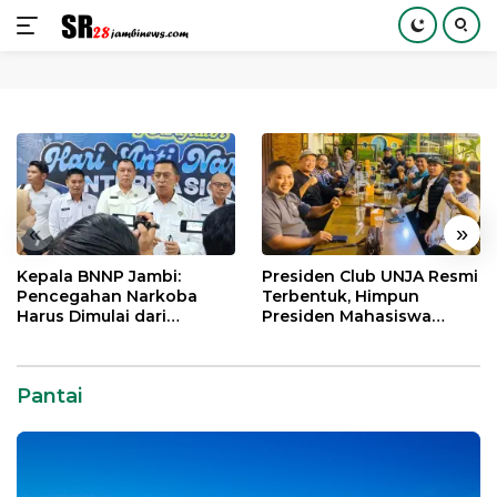
Langsung
ke
konten
«
»
Kepala BNNP Jambi:
Presiden Club UNJA Resmi
Pencegahan Narkoba
Terbentuk, Himpun
Harus Dimulai dari
Presiden Mahasiswa
Generasi Muda Demi
Lintas Generasi untuk
Indonesia Emas 2045
Mengabdi bagi Almamater
dan Bangsa
Pantai