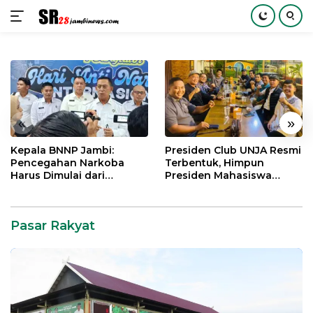
Langsung
ke
konten
«
»
Kepala BNNP Jambi:
Presiden Club UNJA Resmi
Pencegahan Narkoba
Terbentuk, Himpun
Harus Dimulai dari
Presiden Mahasiswa
Generasi Muda Demi
Lintas Generasi untuk
Indonesia Emas 2045
Mengabdi bagi Almamater
dan Bangsa
Pasar Rakyat