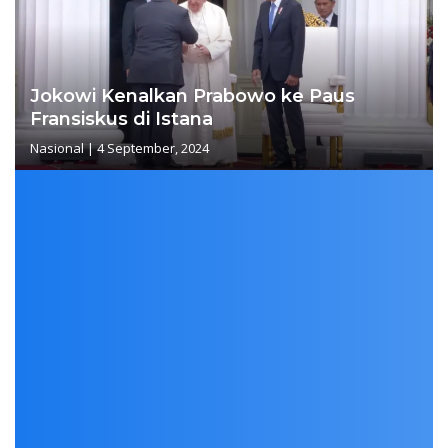
Jokowi Kenalkan Prabowo ke Paus
Fransiskus di Istana
Nasional
|
4 September, 2024