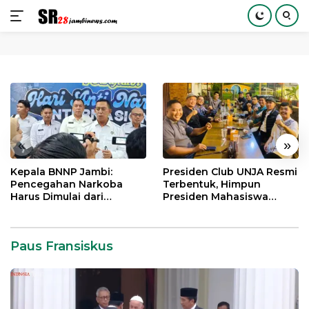
Langsung
ke
konten
«
»
Kepala BNNP Jambi:
Presiden Club UNJA Resmi
Pencegahan Narkoba
Terbentuk, Himpun
Harus Dimulai dari
Presiden Mahasiswa
Generasi Muda Demi
Lintas Generasi untuk
Indonesia Emas 2045
Mengabdi bagi Almamater
dan Bangsa
Paus Fransiskus