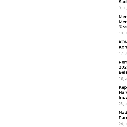
Sad
9 Jul
Men
Men
‘Pr
10 Ju
KON
Kon
17 Ju
Pem
202
Bel
18 Ju
Kep
Har
Ind
23 Ju
Nad
Par
24 Ju