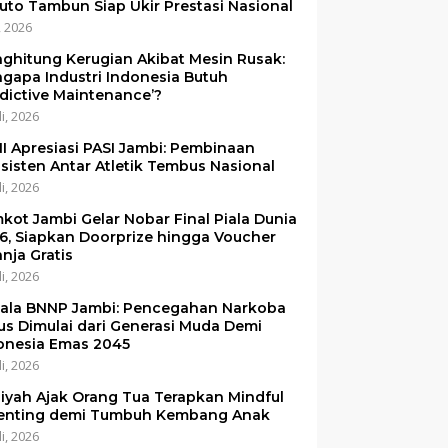
uto Tambun Siap Ukir Prestasi Nasional
i, 2026
ghitung Kerugian Akibat Mesin Rusak:
gapa Industri Indonesia Butuh
edictive Maintenance’?
li, 2026
I Apresiasi PASI Jambi: Pembinaan
sisten Antar Atletik Tembus Nasional
li, 2026
kot Jambi Gelar Nobar Final Piala Dunia
6, Siapkan Doorprize hingga Voucher
anja Gratis
li, 2026
ala BNNP Jambi: Pencegahan Narkoba
us Dimulai dari Generasi Muda Demi
onesia Emas 2045
li, 2026
iyah Ajak Orang Tua Terapkan Mindful
enting demi Tumbuh Kembang Anak
li, 2026