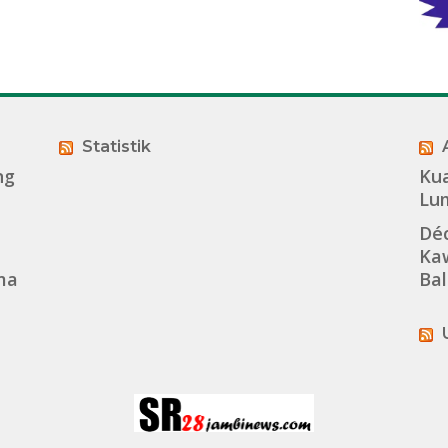
Statistik
ng
Kua
Lu
Dé
Kaw
ma
Bal