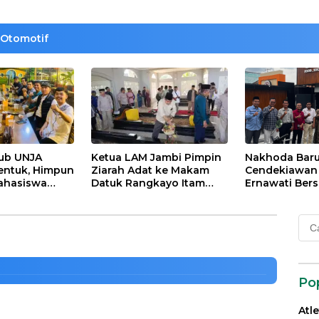
Otomotif
lub UNJA
Ketua LAM Jambi Pimpin
Nakhoda Bar
entuk, Himpun
Ziarah Adat ke Makam
Cendekiawan M
ahasiswa
Datuk Rangkayo Itam
Ernawati Bers
Sipin Senilai Rp.13,8 M
rasi untuk
dan Datuk Paduko
ISMI Jambi
agi
Berhalo
e Pemprov Jambi
Cari
 dan Bangsa
untu
Po
Atl