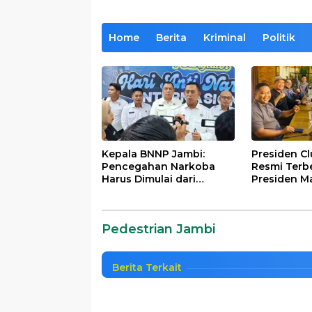
Home
Berita
Kriminal
Politik
Kepala BNNP Jambi:
Presiden C
Pencegahan Narkoba
Resmi Terb
Harus Dimulai dari
Presiden M
Taman Pedestrian Danau 
Generasi Muda Demi
Lintas Gene
Indonesia Emas 2045
Mengabdi b
Akhirnya Dihibahkan K
Almamater
Pedestrian Jambi
Pemerintahan
|
3 Februari, 2021
Berita Terkait