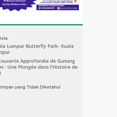
Asia
la Lumpur Butterfly Park- Kuala
mpur
couverte Approfondie de Gunung
i : Une Plongée dans l’Histoire de
i
Umpan yang Tidak Diketahui