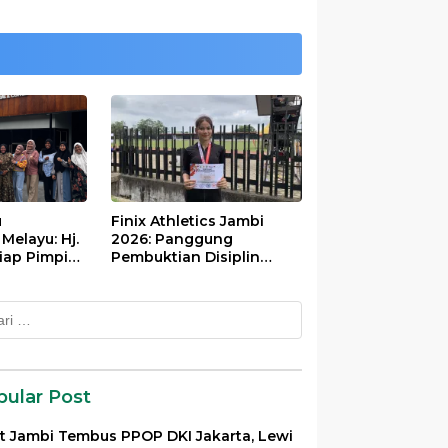
u
Finix Athletics Jambi
elayu: Hj.
2026: Panggung
iap Pimpin
Pembuktian Disiplin
Tinggi Putri Divayanti
Nainggolan
k:
pular Post
et Jambi Tembus PPOP DKI Jakarta, Lewi