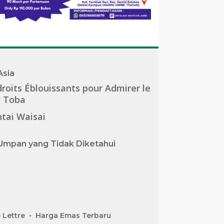
Asia
roits Éblouissants pour Admirer le
c Toba
tai Waisai
Umpan yang Tidak Diketahui
 Lettre
Harga Emas Terbaru