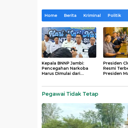
Home
Berita
Kriminal
Politik
Kepala BNNP Jambi:
Presiden C
Pencegahan Narkoba
Resmi Terb
Harus Dimulai dari
Presiden M
Generasi Muda Demi
Lintas Gene
Indonesia Emas 2045
Mengabdi b
Almamater
Pegawai Tidak Tetap