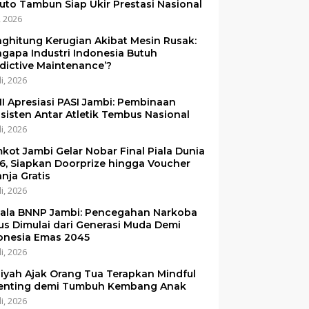
uto Tambun Siap Ukir Prestasi Nasional
i, 2026
ghitung Kerugian Akibat Mesin Rusak:
gapa Industri Indonesia Butuh
edictive Maintenance’?
li, 2026
I Apresiasi PASI Jambi: Pembinaan
sisten Antar Atletik Tembus Nasional
li, 2026
kot Jambi Gelar Nobar Final Piala Dunia
6, Siapkan Doorprize hingga Voucher
anja Gratis
li, 2026
ala BNNP Jambi: Pencegahan Narkoba
us Dimulai dari Generasi Muda Demi
onesia Emas 2045
li, 2026
iyah Ajak Orang Tua Terapkan Mindful
enting demi Tumbuh Kembang Anak
li, 2026