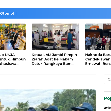
Otomotif
lub UNJA
Ketua LAM Jambi Pimpin
Nakhoda Bar
entuk, Himpun
Ziarah Adat ke Makam
Cendekiawan M
ahasiswa
Datuk Rangkayo Itam
Ernawati Bers
rasi untuk
dan Datuk Paduko
ISMI Jambi
agi
Berhalo
Cari
 dan Bangsa
untu
Po
Atl