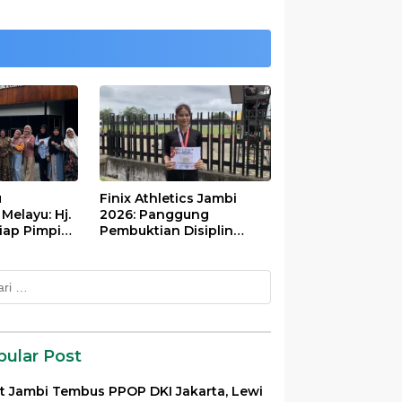
u
Finix Athletics Jambi
elayu: Hj.
2026: Panggung
iap Pimpin
Pembuktian Disiplin
Tinggi Putri Divayanti
Nainggolan
k:
pular Post
et Jambi Tembus PPOP DKI Jakarta, Lewi