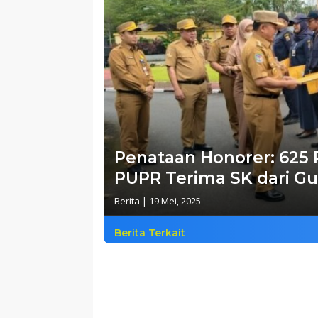
Penataan Honorer: 625 
PUPR Terima SK dari G
Berita
|
19 Mei, 2025
Berita Terkait