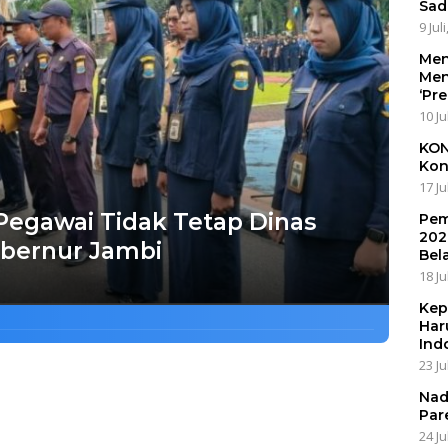
Sad
9 Jul
Men
Men
‘Pr
10 Ju
KON
Kon
17 Ju
Pegawai Tidak Tetap Dinas
Pem
202
ubernur Jambi
Bel
18 Ju
Kep
Har
Ind
23 Ju
Nad
Par
24 Ju