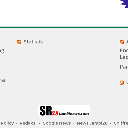
Statistik
ng
End
La
Pan
ma
 Policy
Redaksi
Google News
News Jambi28
Chiffre