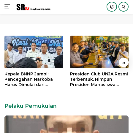
Langsung
ke
konten
«
»
Kepala BNNP Jambi:
Presiden Club UNJA Resmi
Pencegahan Narkoba
Terbentuk, Himpun
Harus Dimulai dari
Presiden Mahasiswa
Generasi Muda Demi
Lintas Generasi untuk
Indonesia Emas 2045
Mengabdi bagi Almamater
dan Bangsa
Pelaku Pemukulan