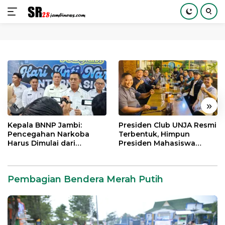
Langsung
ke
konten
«
»
Kepala BNNP Jambi:
Presiden Club UNJA Resmi
Pencegahan Narkoba
Terbentuk, Himpun
Harus Dimulai dari
Presiden Mahasiswa
Generasi Muda Demi
Lintas Generasi untuk
Indonesia Emas 2045
Mengabdi bagi Almamater
dan Bangsa
Pembagian Bendera Merah Putih