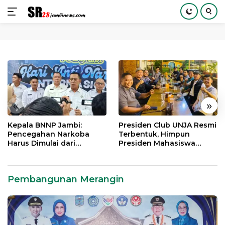
Langsung
ke
konten
«
»
Kepala BNNP Jambi:
Presiden Club UNJA Resmi
Pencegahan Narkoba
Terbentuk, Himpun
Harus Dimulai dari
Presiden Mahasiswa
Generasi Muda Demi
Lintas Generasi untuk
Indonesia Emas 2045
Mengabdi bagi Almamater
dan Bangsa
Pembangunan Merangin