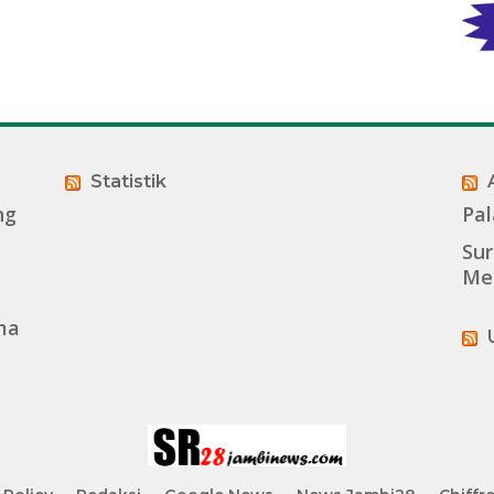
Statistik
ng
Pal
Su
Me
ma