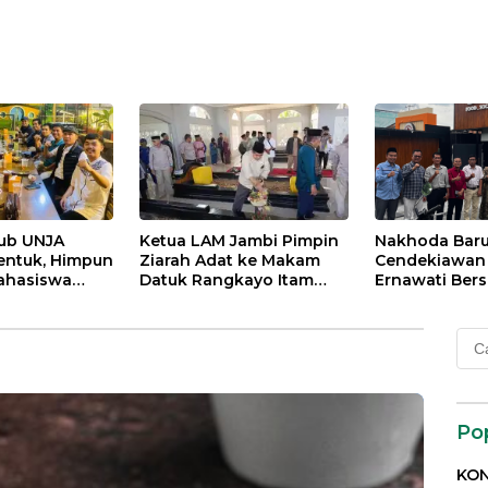
lub UNJA
Ketua LAM Jambi Pimpin
Nakhoda Bar
entuk, Himpun
Ziarah Adat ke Makam
Cendekiawan M
ahasiswa
Datuk Rangkayo Itam
Ernawati Bers
rasi untuk
dan Datuk Paduko
ISMI Jambi
agi
Berhalo
Cari
 dan Bangsa
untu
Po
KON