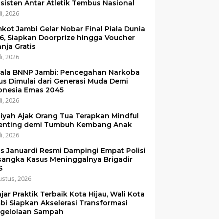
sisten Antar Atletik Tembus Nasional
li, 2026
kot Jambi Gelar Nobar Final Piala Dunia
6, Siapkan Doorprize hingga Voucher
anja Gratis
li, 2026
ala BNNP Jambi: Pencegahan Narkoba
us Dimulai dari Generasi Muda Demi
onesia Emas 2045
li, 2026
iyah Ajak Orang Tua Terapkan Mindful
enting demi Tumbuh Kembang Anak
li, 2026
is Januardi Resmi Dampingi Empat Polisi
sangka Kasus Meninggalnya Brigadir
S
ustus, 2026
ajar Praktik Terbaik Kota Hijau, Wali Kota
bi Siapkan Akselerasi Transformasi
gelolaan Sampah