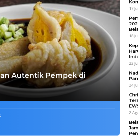
Kon
17 Ju
Pem
202
Bel
18 Ju
Kep
Har
Ind
23 Ju
Nad
ian Autentik Pempek di
Par
24 Ju
Chr
Ter
EW
2 Ag
:
Bel
Jam
Pen