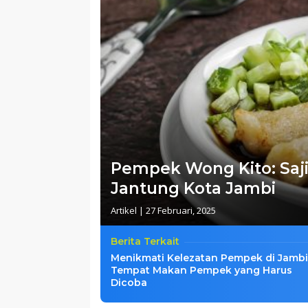
Pempek Wong Kito: Saj
Jantung Kota Jambi
Artikel
|
27 Februari, 2025
Berita Terkait
Menikmati Kelezatan Pempek di Jambi
Tempat Makan Pempek yang Harus
Dicoba