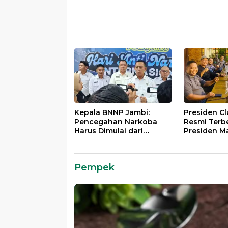
Kepala BNNP Jambi:
Presiden C
Pencegahan Narkoba
Resmi Terb
Harus Dimulai dari
Presiden M
Generasi Muda Demi
Lintas Gene
Indonesia Emas 2045
Mengabdi b
Almamater
Pempek