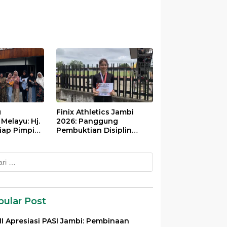
u
Finix Athletics Jambi
elayu: Hj.
2026: Panggung
iap Pimpin
Pembuktian Disiplin
Tinggi Putri Divayanti
Nainggolan
k:
pular Post
I Apresiasi PASI Jambi: Pembinaan