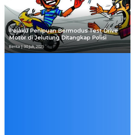
Pelaku Penipuan Bermodus Test Drive
Motor di Jelutung Ditangkap Polisi
Berita
|
30 Juli, 2025