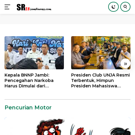
Langsung
ke
konten
«
»
Kepala BNNP Jambi:
Presiden Club UNJA Resmi
Pencegahan Narkoba
Terbentuk, Himpun
Harus Dimulai dari
Presiden Mahasiswa
Generasi Muda Demi
Lintas Generasi untuk
Indonesia Emas 2045
Mengabdi bagi Almamater
dan Bangsa
Pencurian Motor