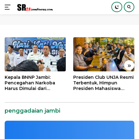
Langsung
ke
konten
«
»
Kepala BNNP Jambi:
Presiden Club UNJA Resmi
Pencegahan Narkoba
Terbentuk, Himpun
Harus Dimulai dari
Presiden Mahasiswa
Generasi Muda Demi
Lintas Generasi untuk
Indonesia Emas 2045
Mengabdi bagi Almamater
dan Bangsa
penggadaian jambi