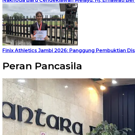
Nakhoda Baru Cendekiawan Melayu: Hj. Ernawati Ber
Finix Athletics Jambi 2026: Panggung Pembuktian Disi
Peran Pancasila