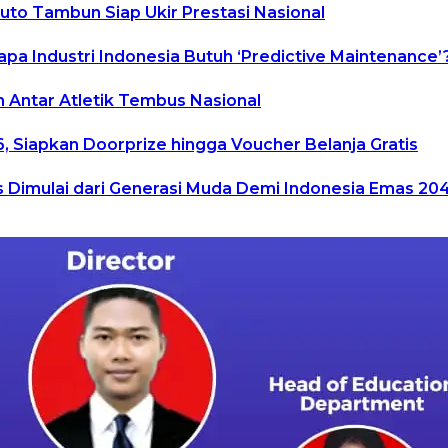
uto Tambun Siap Ukir Prestasi Nasional
a Industri Indonesia Butuh ‘Predictive Maintenance’
n Antar Atletik Tembus Nasional
6, Siapkan Doorprize hingga Voucher Belanja Gratis
Dimulai dari Generasi Muda Demi Indonesia Emas 20