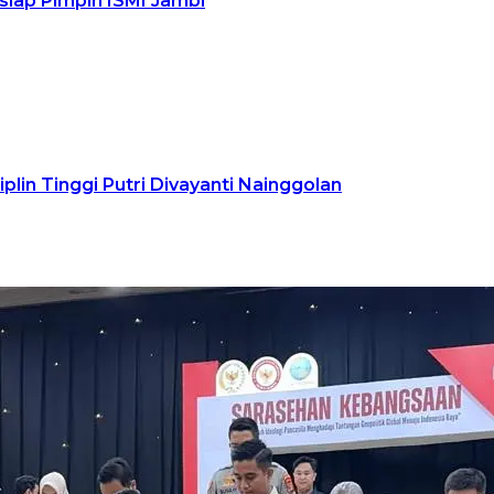
siap Pimpin ISMI Jambi
plin Tinggi Putri Divayanti Nainggolan