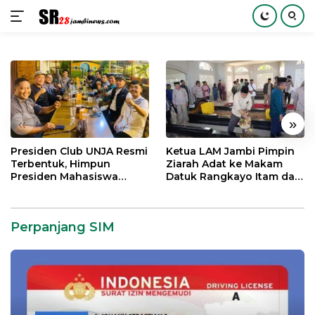
Langsung
ke
konten
«
»
Presiden Club UNJA Resmi
Ketua LAM Jambi Pimpin
Terbentuk, Himpun
Ziarah Adat ke Makam
Presiden Mahasiswa
Datuk Rangkayo Itam dan
Lintas Generasi untuk
Datuk Paduko Berhalo
Mengabdi bagi Almamater
dan Bangsa
Perpanjang SIM