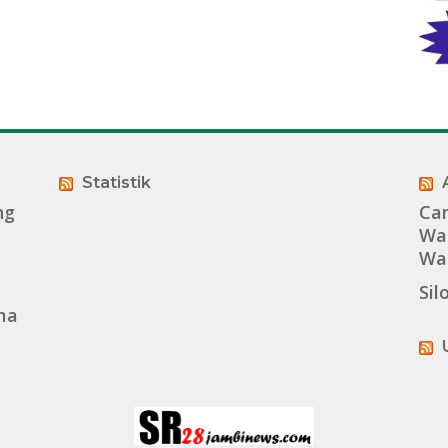
Statistik
ng
Cam
Wa
Wa
Sil
ma