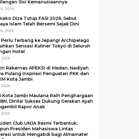
ilangan Sisi Kemanusiaannya
ni, 2026
ako Diza Tutup FASI 2026, Sebut
aya Islam Telah Bersemi Sejak Dini
ni, 2026
 Perlu Terbang ke Jepang! Archipelago
uhkan Sensasi Kuliner Tokyo di Seluruh
ingan Hotel
i, 2026
iri Rakernas APEKSI di Medan, Nadiyah
a Pulang Inspirasi Penguatan PKK dan
M Kota Jambi
i, 2026
i Kota Jambi Maulana Raih Penghargaan
BN, Dinilai Sukses Dukung Gerakan Ayah
gambil Rapor Anak
i, 2026
siden Club UNJA Resmi Terbentuk,
pun Presiden Mahasiswa Lintas
erasi untuk Mengabdi bagi Almamater