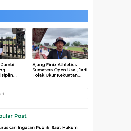
s Jambi
Ajang Finix Athletics
ung
Sumatera Open Usai, Jadi
siplin
Tolak Ukur Kekuatan
ivayanti
Atlet Se-Sumatra
k:
pular Post
uruskan Ingatan Publik: Saat Hukum