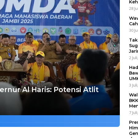
Keh
28 Ju
Waw
Cah
30 Ju
Tak
Sug
Jar
2 Jul
Had
Baw
UMK
3 Jul
ur Al Haris: Potensi Atlit
Wal
BKK
Men
7 Jul
Pre
Him
Gen