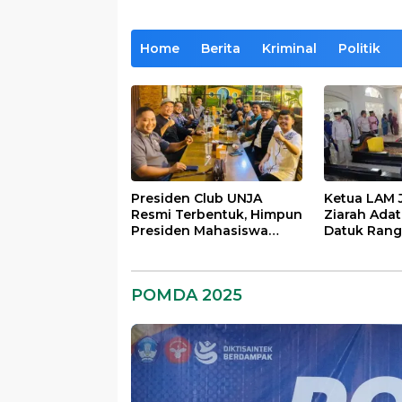
Home
Berita
Kriminal
Politik
Presiden Club UNJA
Ketua LAM 
Resmi Terbentuk, Himpun
Ziarah Ada
Presiden Mahasiswa
Datuk Rang
Lintas Generasi untuk
dan Datuk 
Mengabdi bagi
Berhalo
Almamater dan Bangsa
POMDA 2025