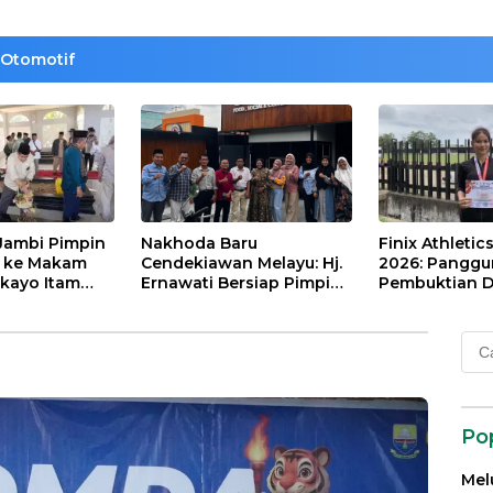
Otomotif
Jambi Pimpin
Nakhoda Baru
Finix Athletic
t ke Makam
Cendekiawan Melayu: Hj.
2026: Pangg
kayo Itam
Ernawati Bersiap Pimpin
Pembuktian Di
Paduko
ISMI Jambi
Tinggi Putri D
Nainggolan
Cari
untu
Po
Mel