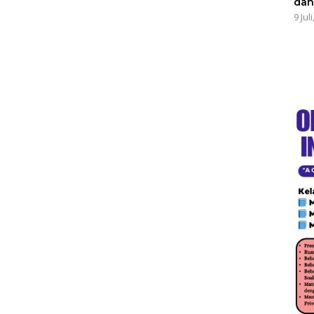
dan
9 Jul