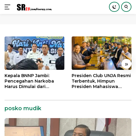
Langsung
ke
konten
«
»
Kepala BNNP Jambi:
Presiden Club UNJA Resmi
Pencegahan Narkoba
Terbentuk, Himpun
Harus Dimulai dari
Presiden Mahasiswa
Generasi Muda Demi
Lintas Generasi untuk
Indonesia Emas 2045
Mengabdi bagi Almamater
dan Bangsa
posko mudik