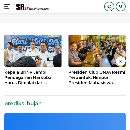
Langsung
ke
konten
«
»
Kepala BNNP Jambi:
Presiden Club UNJA Resmi
Pencegahan Narkoba
Terbentuk, Himpun
Harus Dimulai dari
Presiden Mahasiswa
Generasi Muda Demi
Lintas Generasi untuk
Indonesia Emas 2045
Mengabdi bagi Almamater
dan Bangsa
prediksi hujan