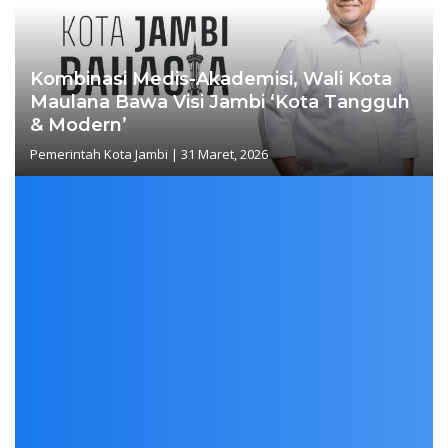
Kombinasi Medis-Akademisi, Wali Kota
Maulana Bawa Visi Jambi ‘Kota Tangguh
& Modern’
Pemerintah Kota Jambi
|
31 Maret, 2026