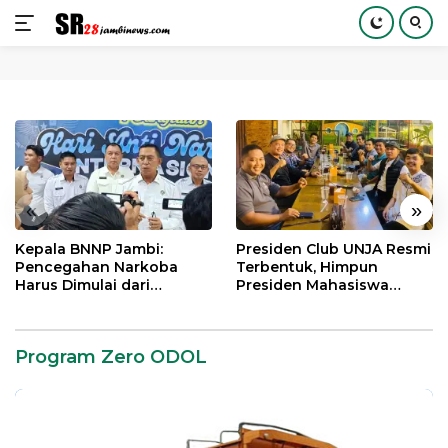
Langsung
ke
konten
«
»
Kepala BNNP Jambi:
Presiden Club UNJA Resmi
Pencegahan Narkoba
Terbentuk, Himpun
Harus Dimulai dari
Presiden Mahasiswa
Generasi Muda Demi
Lintas Generasi untuk
Indonesia Emas 2045
Mengabdi bagi Almamater
dan Bangsa
Program Zero ODOL