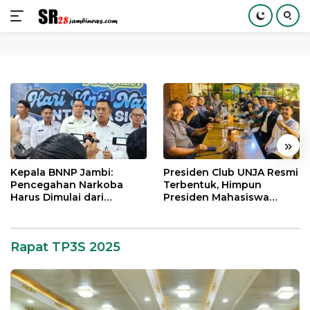
Langsung
ke
konten
«
»
Kepala BNNP Jambi:
Presiden Club UNJA Resmi
Pencegahan Narkoba
Terbentuk, Himpun
Harus Dimulai dari
Presiden Mahasiswa
Generasi Muda Demi
Lintas Generasi untuk
Indonesia Emas 2045
Mengabdi bagi Almamater
dan Bangsa
Rapat TP3S 2025