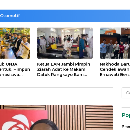
Otomotif
lub UNJA
Ketua LAM Jambi Pimpin
Nakhoda Bar
entuk, Himpun
Ziarah Adat ke Makam
Cendekiawan M
ahasiswa
Datuk Rangkayo Itam
Ernawati Bers
rasi untuk
dan Datuk Paduko
ISMI Jambi
agi
Berhalo
Cari
 dan Bangsa
untu
Po
Pre