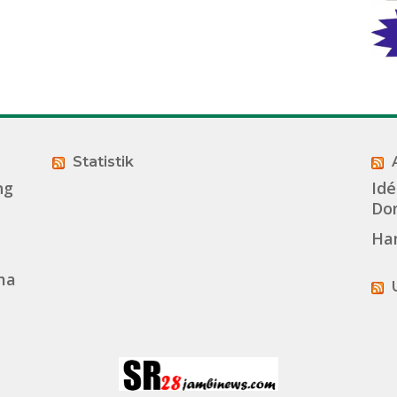
Statistik
ng
Idé
Dom
Ha
ma