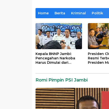
Home
Berita
Kriminal
Politik
Kepala BNNP Jambi:
Presiden C
Pencegahan Narkoba
Resmi Terb
Harus Dimulai dari
Presiden M
Generasi Muda Demi
Lintas Gene
Indonesia Emas 2045
Mengabdi b
Almamater
Romi Pimpin PSI Jambi