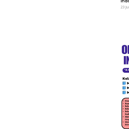
Ind
23 Ju