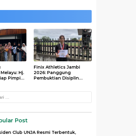
u
Finix Athletics Jambi
elayu: Hj.
2026: Panggung
iap Pimpin
Pembuktian Disiplin
Tinggi Putri Divayanti
Nainggolan
k:
pular Post
siden Club UNJA Resmi Terbentuk,