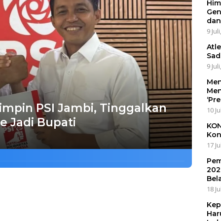
Him
Gen
dan
9 Jul
Atl
Sad
9 Jul
Men
Men
‘Pr
impin PSI Jambi, Tinggalkan
10 Ju
e Jadi Bupati
KON
Kon
17 Ju
Pem
202
Bel
18 Ju
Kep
Har