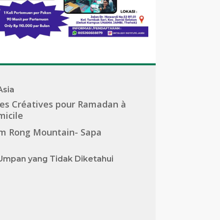
Asia
es Créatives pour Ramadan à
icile
m Rong Mountain- Sapa
Umpan yang Tidak Diketahui