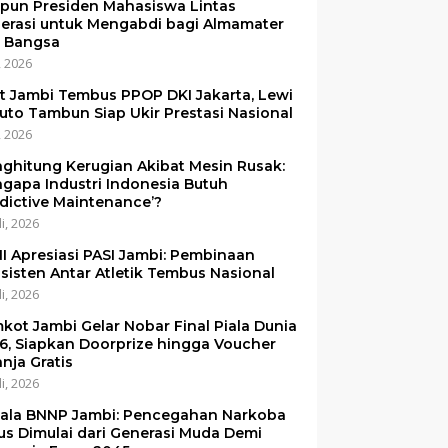
pun Presiden Mahasiswa Lintas
erasi untuk Mengabdi bagi Almamater
 Bangsa
i, 2026
et Jambi Tembus PPOP DKI Jakarta, Lewi
uto Tambun Siap Ukir Prestasi Nasional
i, 2026
ghitung Kerugian Akibat Mesin Rusak:
gapa Industri Indonesia Butuh
edictive Maintenance’?
li, 2026
I Apresiasi PASI Jambi: Pembinaan
sisten Antar Atletik Tembus Nasional
li, 2026
kot Jambi Gelar Nobar Final Piala Dunia
6, Siapkan Doorprize hingga Voucher
anja Gratis
li, 2026
ala BNNP Jambi: Pencegahan Narkoba
us Dimulai dari Generasi Muda Demi