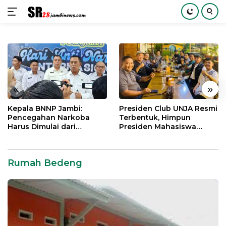
Langsung
ke
konten
«
»
Kepala BNNP Jambi:
Presiden Club UNJA Resmi
Pencegahan Narkoba
Terbentuk, Himpun
Harus Dimulai dari
Presiden Mahasiswa
Generasi Muda Demi
Lintas Generasi untuk
Indonesia Emas 2045
Mengabdi bagi Almamater
dan Bangsa
Rumah Bedeng