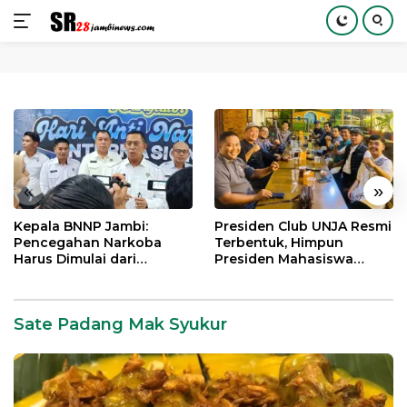
Langsung
ke
konten
«
»
Kepala BNNP Jambi:
Presiden Club UNJA Resmi
Pencegahan Narkoba
Terbentuk, Himpun
Harus Dimulai dari
Presiden Mahasiswa
Generasi Muda Demi
Lintas Generasi untuk
Indonesia Emas 2045
Mengabdi bagi Almamater
dan Bangsa
Sate Padang Mak Syukur