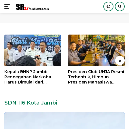
Langsung
ke
konten
«
»
Kepala BNNP Jambi:
Presiden Club UNJA Resmi
Pencegahan Narkoba
Terbentuk, Himpun
Harus Dimulai dari
Presiden Mahasiswa
Generasi Muda Demi
Lintas Generasi untuk
Indonesia Emas 2045
Mengabdi bagi Almamater
dan Bangsa
SDN 116 Kota Jambi