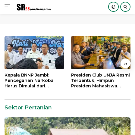
Langsung
ke
konten
«
»
Kepala BNNP Jambi:
Presiden Club UNJA Resmi
Pencegahan Narkoba
Terbentuk, Himpun
Harus Dimulai dari
Presiden Mahasiswa
Generasi Muda Demi
Lintas Generasi untuk
Indonesia Emas 2045
Mengabdi bagi Almamater
dan Bangsa
Sektor Pertanian