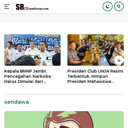
Langsung
ke
konten
«
»
Kepala BNNP Jambi:
Presiden Club UNJA Resmi
Pencegahan Narkoba
Terbentuk, Himpun
Harus Dimulai dari
Presiden Mahasiswa
Generasi Muda Demi
Lintas Generasi untuk
Indonesia Emas 2045
Mengabdi bagi Almamater
dan Bangsa
sendawa