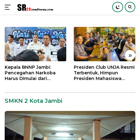
Langsung
ke
konten
«
»
Kepala BNNP Jambi:
Presiden Club UNJA Resmi
Pencegahan Narkoba
Terbentuk, Himpun
Harus Dimulai dari
Presiden Mahasiswa
Generasi Muda Demi
Lintas Generasi untuk
Indonesia Emas 2045
Mengabdi bagi Almamater
dan Bangsa
SMKN 2 Kota Jambi