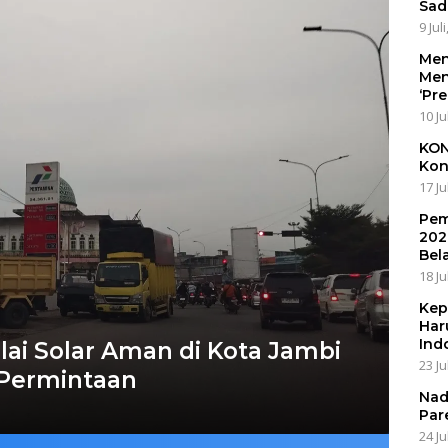
Sad
9 Jul
Men
Men
‘Pr
10 Ju
KON
Kon
17 Ju
Pem
202
Bel
18 Ju
Kep
Har
Ind
lai Solar Aman di Kota Jambi
23 Ju
 Permintaan
Nad
Par
24 Ju