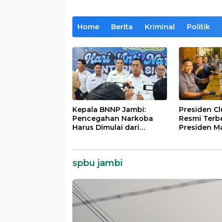
Home
Berita
Kriminal
Politik
Kepala BNNP Jambi:
Presiden C
Pencegahan Narkoba
Resmi Terb
Harus Dimulai dari
Presiden M
Generasi Muda Demi
Lintas Gene
Indonesia Emas 2045
Mengabdi b
Almamater
spbu jambi