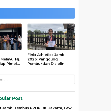
u
Finix Athletics Jambi
elayu: Hj.
2026: Panggung
iap Pimpin
Pembuktian Disiplin
Tinggi Putri Divayanti
Nainggolan
k:
pular Post
et Jambi Tembus PPOP DKI Jakarta, Lewi