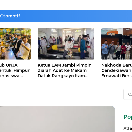
Otomotif
lub UNJA
Ketua LAM Jambi Pimpin
Nakhoda Bar
entuk, Himpun
Ziarah Adat ke Makam
Cendekiawan M
ahasiswa
Datuk Rangkayo Itam
Ernawati Bers
rasi untuk
dan Datuk Paduko
ISMI Jambi
agi
Berhalo
Cari
 dan Bangsa
untu
Po
Atl