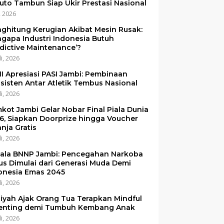
uto Tambun Siap Ukir Prestasi Nasional
i, 2026
ghitung Kerugian Akibat Mesin Rusak:
gapa Industri Indonesia Butuh
edictive Maintenance’?
li, 2026
I Apresiasi PASI Jambi: Pembinaan
sisten Antar Atletik Tembus Nasional
li, 2026
kot Jambi Gelar Nobar Final Piala Dunia
6, Siapkan Doorprize hingga Voucher
anja Gratis
li, 2026
ala BNNP Jambi: Pencegahan Narkoba
us Dimulai dari Generasi Muda Demi
onesia Emas 2045
li, 2026
iyah Ajak Orang Tua Terapkan Mindful
enting demi Tumbuh Kembang Anak
li, 2026