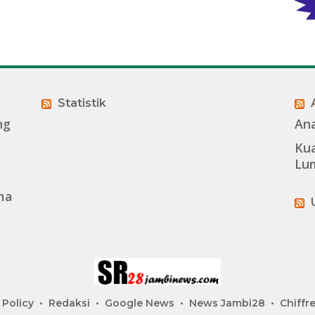
Statistik
ng
An
Kua
Lu
ma
 Policy
Redaksi
Google News
News Jambi28
Chiffre