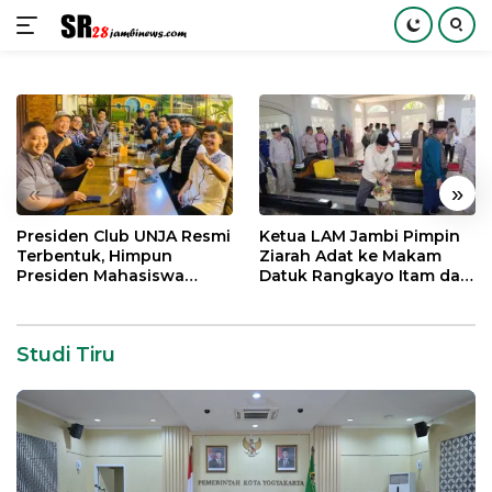
Langsung
ke
konten
«
»
Presiden Club UNJA Resmi
Ketua LAM Jambi Pimpin
Terbentuk, Himpun
Ziarah Adat ke Makam
Presiden Mahasiswa
Datuk Rangkayo Itam dan
Lintas Generasi untuk
Datuk Paduko Berhalo
Mengabdi bagi Almamater
dan Bangsa
Studi Tiru