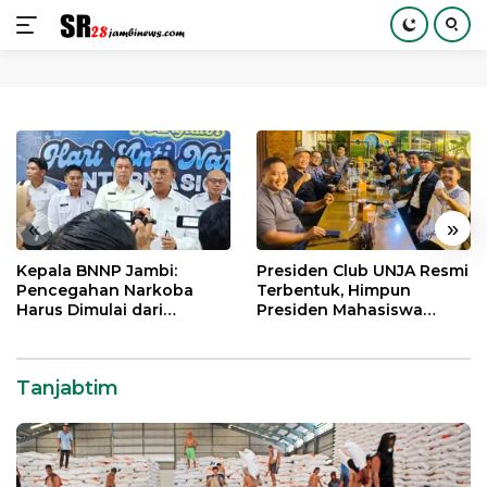
Langsung
ke
konten
«
»
Kepala BNNP Jambi:
Presiden Club UNJA Resmi
Pencegahan Narkoba
Terbentuk, Himpun
Harus Dimulai dari
Presiden Mahasiswa
Generasi Muda Demi
Lintas Generasi untuk
Indonesia Emas 2045
Mengabdi bagi Almamater
dan Bangsa
Tanjabtim