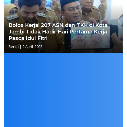
Bolos Kerja! 207 ASN dan TKK di Kota
Jambi Tidak Hadir Hari Pertama Kerja
Pasca Idul Fitri
Berita
|
9 April, 2025