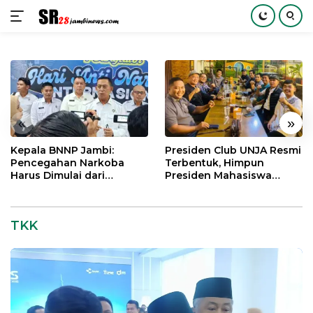
Langsung
ke
konten
«
»
Kepala BNNP Jambi:
Presiden Club UNJA Resmi
Pencegahan Narkoba
Terbentuk, Himpun
Harus Dimulai dari
Presiden Mahasiswa
Generasi Muda Demi
Lintas Generasi untuk
Indonesia Emas 2045
Mengabdi bagi Almamater
dan Bangsa
TKK