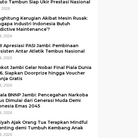
uto Tambun Siap Ukir Prestasi Nasional
i, 2026
ghitung Kerugian Akibat Mesin Rusak:
gapa Industri Indonesia Butuh
edictive Maintenance’?
li, 2026
I Apresiasi PASI Jambi: Pembinaan
sisten Antar Atletik Tembus Nasional
li, 2026
kot Jambi Gelar Nobar Final Piala Dunia
6, Siapkan Doorprize hingga Voucher
anja Gratis
li, 2026
ala BNNP Jambi: Pencegahan Narkoba
us Dimulai dari Generasi Muda Demi
onesia Emas 2045
li, 2026
iyah Ajak Orang Tua Terapkan Mindful
enting demi Tumbuh Kembang Anak
li, 2026