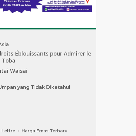
Asia
roits Éblouissants pour Admirer le
c Toba
tai Waisai
Umpan yang Tidak Diketahui
 Lettre
Harga Emas Terbaru