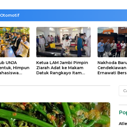
Otomotif
lub UNJA
Ketua LAM Jambi Pimpin
Nakhoda Bar
entuk, Himpun
Ziarah Adat ke Makam
Cendekiawan M
ahasiswa
Datuk Rangkayo Itam
Ernawati Bers
rasi untuk
dan Datuk Paduko
ISMI Jambi
agi
Berhalo
Cari
 dan Bangsa
untu
Po
Atl