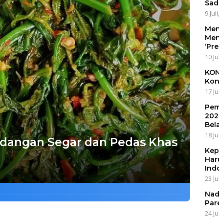
Sad
9 Jul
Men
Men
‘Pr
10 Ju
KON
Kon
17 Ju
Pem
202
Bel
18 Ju
idangan Segar dan Pedas Khas
Kep
Har
Ind
23 Ju
Nad
Par
24 Ju