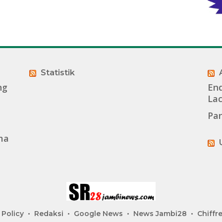
Statistik
ng
End
La
Pan
ma
 Policy
Redaksi
Google News
News Jambi28
Chiffre