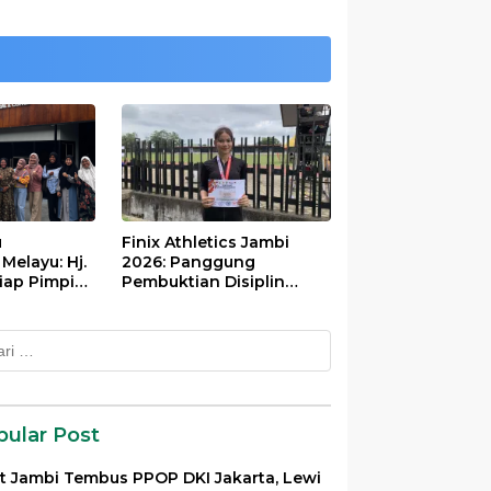
u
Finix Athletics Jambi
elayu: Hj.
2026: Panggung
iap Pimpin
Pembuktian Disiplin
Tinggi Putri Divayanti
Nainggolan
k:
pular Post
et Jambi Tembus PPOP DKI Jakarta, Lewi