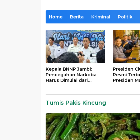
Home
Berita
Kriminal
Politik
Kepala BNNP Jambi:
Presiden C
Pencegahan Narkoba
Resmi Terb
Harus Dimulai dari
Presiden M
Generasi Muda Demi
Lintas Gene
Indonesia Emas 2045
Mengabdi b
Almamater
Tumis Pakis Kincung