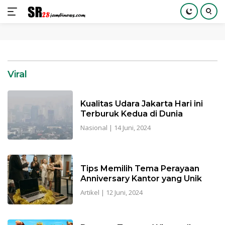
Langsung
ke
konten
Viral
Kualitas Udara Jakarta Hari ini
Terburuk Kedua di Dunia
Nasional
|
14 Juni, 2024
Tips Memilih Tema Perayaan
Anniversary Kantor yang Unik
Artikel
|
12 Juni, 2024