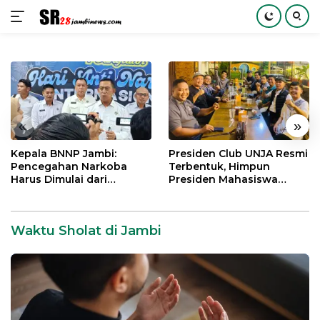
Langsung
ke
konten
«
»
Kepala BNNP Jambi:
Presiden Club UNJA Resmi
Pencegahan Narkoba
Terbentuk, Himpun
Harus Dimulai dari
Presiden Mahasiswa
Generasi Muda Demi
Lintas Generasi untuk
Indonesia Emas 2045
Mengabdi bagi Almamater
dan Bangsa
Waktu Sholat di Jambi