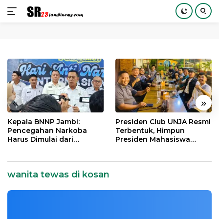
Langsung
ke
konten
«
»
Kepala BNNP Jambi:
Presiden Club UNJA Resmi
Pencegahan Narkoba
Terbentuk, Himpun
Harus Dimulai dari
Presiden Mahasiswa
Generasi Muda Demi
Lintas Generasi untuk
Indonesia Emas 2045
Mengabdi bagi Almamater
dan Bangsa
wanita tewas di kosan