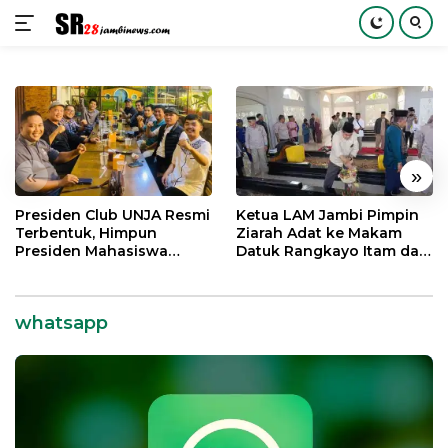
Langsung
ke
konten
«
»
Presiden Club UNJA Resmi
Ketua LAM Jambi Pimpin
Terbentuk, Himpun
Ziarah Adat ke Makam
Presiden Mahasiswa
Datuk Rangkayo Itam dan
Lintas Generasi untuk
Datuk Paduko Berhalo
Mengabdi bagi Almamater
dan Bangsa
whatsapp