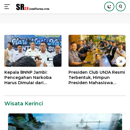
Langsung
ke
konten
«
»
Kepala BNNP Jambi:
Presiden Club UNJA Resmi
Pencegahan Narkoba
Terbentuk, Himpun
Harus Dimulai dari
Presiden Mahasiswa
Generasi Muda Demi
Lintas Generasi untuk
Indonesia Emas 2045
Mengabdi bagi Almamater
dan Bangsa
Wisata Kerinci