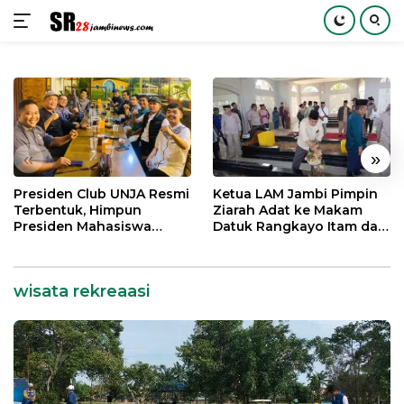
Langsung
ke
konten
«
»
Presiden Club UNJA Resmi
Ketua LAM Jambi Pimpin
Terbentuk, Himpun
Ziarah Adat ke Makam
Presiden Mahasiswa
Datuk Rangkayo Itam dan
Lintas Generasi untuk
Datuk Paduko Berhalo
Mengabdi bagi Almamater
dan Bangsa
wisata rekreaasi