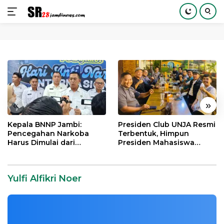
Langsung
ke
konten
«
»
Kepala BNNP Jambi:
Presiden Club UNJA Resmi
Pencegahan Narkoba
Terbentuk, Himpun
Harus Dimulai dari
Presiden Mahasiswa
Generasi Muda Demi
Lintas Generasi untuk
Indonesia Emas 2045
Mengabdi bagi Almamater
dan Bangsa
Yulfi Alfikri Noer