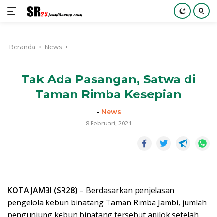
Langsung
ke
Beranda
News
konten
Tak Ada Pasangan, Satwa di
Taman Rimba Kesepian
-
News
8 Februari, 2021
KOTA JAMBI (SR28)
– Berdasarkan penjelasan
pengelola kebun binatang Taman Rimba Jambi, jumlah
pengunjung kebun binatang tersebut anjlok setelah