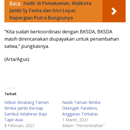
Baca:
Hadir di Pemakaman, Walikota
Jambi Sy Fasha dan Istri Lepas
Kepergian Putra Bungsunya
“Kita sudah berkoordinasi dengan BKSDA, BKSDA
masih direncanakan diupayakan untuk penambahan
satwa,” pungkasnya.
(Arta/Agus)
Terkait
Kebun Binatang Taman
Nasib Taman Rimba
Rimba Jambi Bersiap
Ditengah Pandemi,
Sambut Kelahiran Bayi
Anggaran Terbatas
Tapir Asia
1 Maret, 2021
8 Februari, 2021
dalam "Pemerintahan"