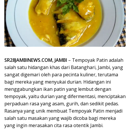
SR28JAMBINEWS.COM, JAMBI
– Tempoyak Patin adalah
salah satu hidangan khas dari Batanghari, Jambi, yang
sangat digemari oleh para pecinta kuliner, terutama
bagi mereka yang menyukai durian. Hidangan ini
menggabungkan ikan patin yang lembut dengan
tempoyak, yaitu durian yang difermentasi, menciptakan
perpaduan rasa yang asam, gurih, dan sedikit pedas.
Rasanya yang unik membuat Tempoyak Patin menjadi
salah satu masakan yang wajib dicoba bagi mereka
yang ingin merasakan cita rasa otentik Jambi.