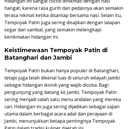
Hidangan ini sangat cocok dinikmati dengan nasi
hangat, karena rasa gurih dan pedasnya akan semakin
terasa nikmat ketika disantap bersama nasi. Selain itu,
Tempoyak Patin juga sering disajikan dengan lalapan
segar dan sambal, yang semakin melengkapi
kenikmatan hidangan ini.
Keistimewaan Tempoyak Patin di
Batanghari dan Jambi
Tempoyak Patin bukan hanya populer di Batanghari,
tetapi juga telah dikenal luas di seluruh wilayah Jambi
sebagai hidangan ikonik yang wajib dicoba. Bagi
pengunjung yang datang ke Jambi, Tempoyak Patin
sering menjadi salah satu menu andalan yang mereka
cari. Hidangan ini juga sering dijadikan sebagai sajian
utama dalam berbagai acara adat dan perayaan di
Jambi, menunjukkan betapa pentingnya Tempoyak
Patin dalam tradisi kuliner daerah ini.