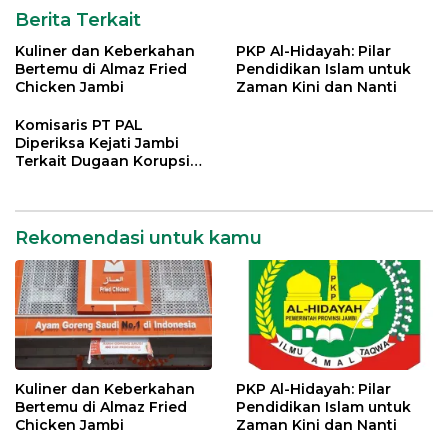
Berita Terkait
Kuliner dan Keberkahan
PKP Al-Hidayah: Pilar
Bertemu di Almaz Fried
Pendidikan Islam untuk
Chicken Jambi
Zaman Kini dan Nanti
Komisaris PT PAL
Diperiksa Kejati Jambi
Terkait Dugaan Korupsi
Kredit Rp 105 Miliar
Rekomendasi untuk kamu
Kuliner dan Keberkahan
PKP Al-Hidayah: Pilar
Bertemu di Almaz Fried
Pendidikan Islam untuk
Chicken Jambi
Zaman Kini dan Nanti