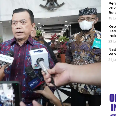
Pem
202
Bel
18 Ju
Kep
Har
Ind
23 Ju
Nad
Par
24 Ju