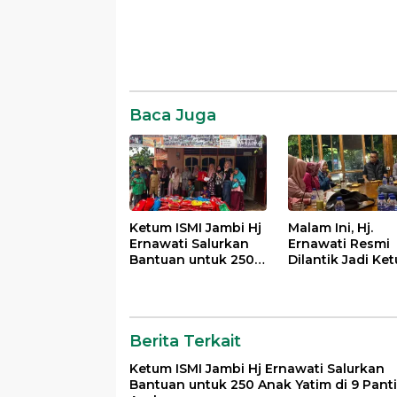
Pemprov
jambi
Komentar
Baca Juga
Ketum ISMI Jambi Hj
Malam Ini, Hj.
Ernawati Salurkan
Ernawati Resmi
Bantuan untuk 250
Dilantik Jadi Ke
Anak Yatim di 9
ISMI Jambi di R
Panti Asuhan
Dinas Gubernur
Berita Terkait
Ketum ISMI Jambi Hj Ernawati Salurkan
Bantuan untuk 250 Anak Yatim di 9 Panti