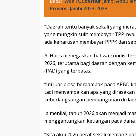
Baca:
Wakil Gubernur Jambi Abdullah
Provinsi Jambi 2023-2028
”Daerah tentu banyak sekali yang mera
yang mungkin sulit membayar TPP-nya. O
ada keharusan membayar PPPK dan sebag
Al Haris menegaskan bahwa kondisi ter
2026, terutama bagi daerah dengan kem
(PAD) yang terbatas.
”Ini luar biasa berdampak pada APBD ka
tadi menyampaikan apa yang dirasakan 
keberlangsungan pembangunan di daer
Ia menilai, tahun 2026 akan menjadi m
menggantungkan keuangan pada dana t
”Kita akui 2026 berat sekali memang ba