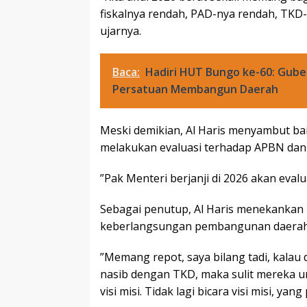
fiskalnya rendah, PAD-nya rendah, TKD-
ujarnya.
Baca:
Hadiri HUT Bungo ke-60: Guber
Persatuan Membangun Daerah
Meski demikian, Al Haris menyambut ba
melakukan evaluasi terhadap APBN dan 
”Pak Menteri berjanji di 2026 akan eval
Sebagai penutup, Al Haris menekankan
keberlangsungan pembangunan daerah
”Memang repot, saya bilang tadi, kala
nasib dengan TKD, maka sulit mereka 
visi misi. Tidak lagi bicara visi misi, y