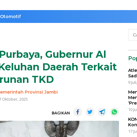
Otomotif
Cari
untu
urbaya, Gubernur Al
Po
Keluhan Daerah Terkait
Atl
Sad
runan TKD
9 Jul
emerintah Provinsi Jambi
Men
Men
7 Oktober, 2025
‘Pr
10 Ju
BAGIKAN
KON
Kon
17 Ju