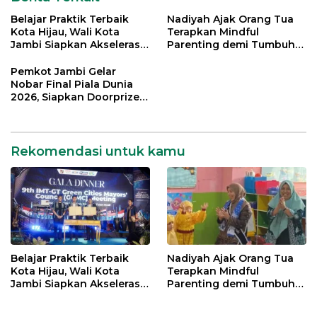
Belajar Praktik Terbaik
Nadiyah Ajak Orang Tua
Kota Hijau, Wali Kota
Terapkan Mindful
Jambi Siapkan Akselerasi
Parenting demi Tumbuh
Transformasi Pengelolaan
Kembang Anak
Sampah
Pemkot Jambi Gelar
Nobar Final Piala Dunia
2026, Siapkan Doorprize
hingga Voucher Belanja
Gratis
Rekomendasi untuk kamu
Belajar Praktik Terbaik
Nadiyah Ajak Orang Tua
Kota Hijau, Wali Kota
Terapkan Mindful
Jambi Siapkan Akselerasi
Parenting demi Tumbuh
Transformasi Pengelolaan
Kembang Anak
Sampah