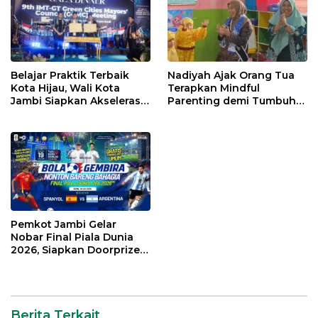
Belajar Praktik Terbaik
Nadiyah Ajak Orang Tua
Kota Hijau, Wali Kota
Terapkan Mindful
Jambi Siapkan Akselerasi
Parenting demi Tumbuh
Transformasi Pengelolaan
Kembang Anak
Sampah
Pemkot Jambi Gelar
Nobar Final Piala Dunia
2026, Siapkan Doorprize
hingga Voucher Belanja
Gratis
Berita Terkait