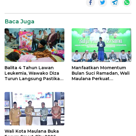
SR28
Tanjab
Baca Juga
Barat
Balita 4 Tahun Lawan
Manfaatkan Momentum
Leukemia, Wawako Diza
Bulan Suci Ramadan, Wali
Turun Langsung Pastikan
Maulana Perkuat
Bantuan Pemkot
Silahturahmi Bersama
Organisasi Masyarakat
Wali Kota Maulana Buka