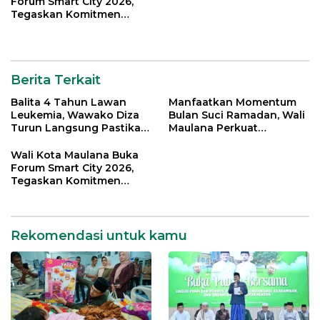
Forum Smart City 2026,
Tegaskan Komitmen
Percepatan Transformasi
Digital di Kota Jambi
Berita Terkait
Balita 4 Tahun Lawan
Manfaatkan Momentum
Leukemia, Wawako Diza
Bulan Suci Ramadan, Wali
Turun Langsung Pastikan
Maulana Perkuat
Bantuan Pemkot
Silahturahmi Bersama
Organisasi Masyarakat
Wali Kota Maulana Buka
Forum Smart City 2026,
Tegaskan Komitmen
Percepatan Transformasi
Digital di Kota Jambi
Rekomendasi untuk kamu