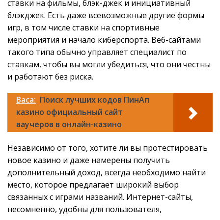
ставки на фильмы, блэк-джек и инициативный
блэкджек. Есть даже всевозможные другие формы
игр, в том числе ставки на спортивные
мероприятия и начало киберспорта. Веб-сайтами
такого типа обычно управляет специалист по
ставкам, чтобы вы могли убедиться, что они честны
и работают без риска.
Baca:
Поиск лучших кодов ПинАп
казино официальный сайт
ваучеров в онлайн-казино
Независимо от того, хотите ли вы протестировать
новое казино и даже намерены получить
дополнительный доход, всегда необходимо найти
место, которое предлагает широкий выбор
связанных с играми названий. Интернет-сайты,
несомненно, удобны для пользователя,