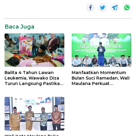
игровых автоматов в
дополнительные…
Интернете, вы можете
делать ставки, не ставя
реальные деньги. Вы
также можете бесплатно
Baca Juga
получить кредит на
покупку новой игры и
начать
экспериментировать с
новыми играми. Однако
получить реальный
заработок на…
Balita 4 Tahun Lawan
Manfaatkan Momentum
Leukemia, Wawako Diza
Bulan Suci Ramadan, Wali
Turun Langsung Pastikan
Maulana Perkuat
Bantuan Pemkot
Silahturahmi Bersama
Organisasi Masyarakat