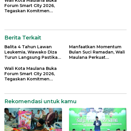
Wali Kota Maulana Buka
Forum Smart City 2026,
Tegaskan Komitmen
Percepatan Transformasi
Digital di Kota Jambi
Berita Terkait
Balita 4 Tahun Lawan
Manfaatkan Momentum
Leukemia, Wawako Diza
Bulan Suci Ramadan, Wali
Turun Langsung Pastikan
Maulana Perkuat
Bantuan Pemkot
Silahturahmi Bersama
Organisasi Masyarakat
Wali Kota Maulana Buka
Forum Smart City 2026,
Tegaskan Komitmen
Percepatan Transformasi
Digital di Kota Jambi
Rekomendasi untuk kamu