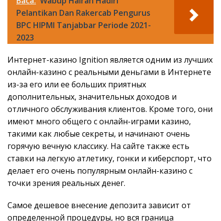
Baca:
Wabup Hairan Hadiri
Pelantikan Dan Rakercab Pengurus
BPC HIPMI Tanjabbar Periode 2021-
2023
Интернет-казино Ignition является одним из лучших
онлайн-казино с реальными деньгами в Интернете
из-за его или ее больших приятных
дополнительных, значительных доходов и
отличного обслуживания клиентов. Кроме того, они
имеют много общего с онлайн-играми казино,
такими как любые секреты, и начинают очень
горячую вечную классику. На сайте также есть
ставки на легкую атлетику, гонки и киберспорт, что
делает его очень популярным онлайн-казино с
точки зрения реальных денег.
Самое дешевое внесение депозита зависит от
определенной процедуры, но вся граница