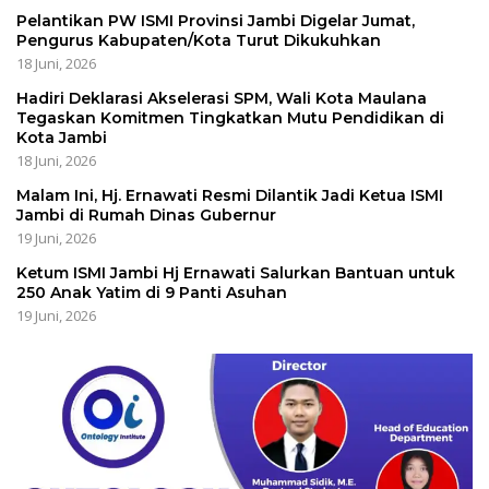
Pelantikan PW ISMI Provinsi Jambi Digelar Jumat,
Pengurus Kabupaten/Kota Turut Dikukuhkan
18 Juni, 2026
Hadiri Deklarasi Akselerasi SPM, Wali Kota Maulana
Tegaskan Komitmen Tingkatkan Mutu Pendidikan di
Kota Jambi
18 Juni, 2026
Malam Ini, Hj. Ernawati Resmi Dilantik Jadi Ketua ISMI
Jambi di Rumah Dinas Gubernur
19 Juni, 2026
Ketum ISMI Jambi Hj Ernawati Salurkan Bantuan untuk
250 Anak Yatim di 9 Panti Asuhan
19 Juni, 2026