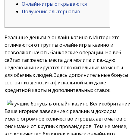
Онлайн-игры открываются
Получение альтернатив
Реальные деньги в онлайн-казино в Интернете
отличаются от группы онлайн-игр в казино и
позволяют начать банковские операции. На веб-
сайтах также есть места для молитв и каждую
неделю инициируются положительные моменты
для обычных людей. Здесь дополнительные бонусы
состоят из депозита фискальной или даже
кредитной карты и дополнительных ставок.
Ваше игорное заведение с реальным доходом
имело огромное количество игровых автоматов с
фильмами от крупных провайдеров.
Тем не менее,
это количество блэкджек и запуск онлайн-игр