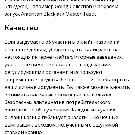
блэкджек, например Going Collection Blackjack и
запуск American Blackjack Master Testis.
Качество
Если вы думаете об участии в онлайн-казино на
реальные деньги, убедитесь, что вы играете на
настоящих интернет-сайтах. Игорные заведения,
указанные ниже, авторизованы надежными
регулирующими органами и используют
современные средства безопасности, чтобы скрыть
ваши личные документы. Вы также можете вносить
и снимать наличные с помощью нескольких
безопасных альтернатив потребительского
банковского обслуживания. Каждое из лучших
онлайн-казино публикует аналогичные ночные
выигрыши с доходом, полученным с ощутимой
ставкой казино.