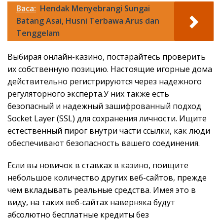
Baca:
Hendak Menyebrangi Sungai
Batang Asai, Husni Terbawa Arus dan
Tenggelam
Выбирая онлайн-казино, постарайтесь проверить
их собственную позицию. Настоящие игорные дома
действительно регистрируются через надежного
регуляторного эксперта.У них также есть
безопасный и надежный зашифрованный подход
Socket Layer (SSL) для сохранения личности. Ищите
естественный пирог внутри части ссылки, как люди
обеспечивают безопасность вашего соединения.
Если вы новичок в ставках в казино, поищите
небольшое количество других веб-сайтов, прежде
чем вкладывать реальные средства. Имея это в
виду, на таких веб-сайтах наверняка будут
абсолютно бесплатные кредиты без