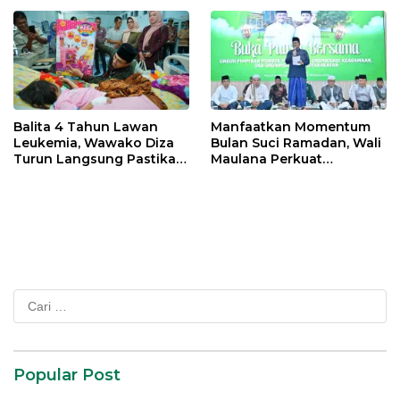
Balita 4 Tahun Lawan
Manfaatkan Momentum
Leukemia, Wawako Diza
Bulan Suci Ramadan, Wali
Turun Langsung Pastikan
Maulana Perkuat
Bantuan Pemkot
Silahturahmi Bersama
Organisasi Masyarakat
Cari
untuk:
Popular Post