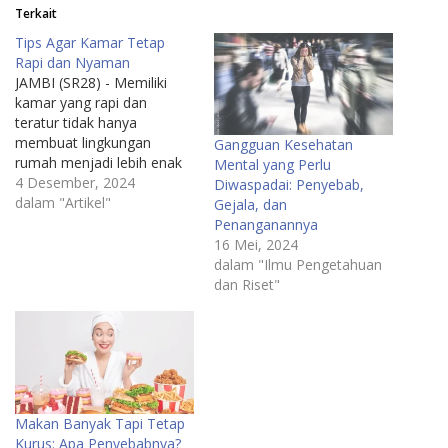
Terkait
Tips Agar Kamar Tetap
Rapi dan Nyaman
JAMBI (SR28) - Memiliki
kamar yang rapi dan
teratur tidak hanya
membuat lingkungan
Gangguan Kesehatan
rumah menjadi lebih enak
Mental yang Perlu
dipandang, tetapi juga bisa
4 Desember, 2024
Diwaspadai: Penyebab,
meningkatkan kenyamanan
dalam "Artikel"
Gejala, dan
dan kualitas tidur. Namun,
Penanganannya
menjaga kamar tetap rapi
16 Mei, 2024
sering kali menjadi
dalam "Ilmu Pengetahuan
tantangan, terutama di
dan Riset"
tengah rutinitas yang
padat. Berikut ini adalah
beberapa tips yang dapat
membantu Anda…
Makan Banyak Tapi Tetap
Kurus: Apa Penyebabnya?